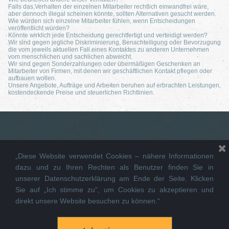
Falls das Verhalten der einzelnen Mitarbeiter rechtlich einwandfrei wäre,
aber dennoch illegal scheinen könnte, sollten Alternativen gesucht werden.
Wie würden sich einzelne Mitarbeiter fühlen, wenn Entscheidungen
veröffentlicht würden?
Könnte wirklich jede Entscheidung gerechtfertigt und verteidigt werden?
Wir sind gegen jegliche Diskriminierung, Benachteiligung oder Bevorzugung
die vom jeweils aktuellen Fall eines Kontaktes zu anderen Unternehmen
vom menschlichen und sachlichen abweicht.
Wir sind gegen Sonderzahlungen oder übermäßigen Geschenken an
Mitarbeiter von Firmen, mit denen wir geschäftlichen Kontakt pflegen oder
aufbauen wollen.
Unsere Angebote, Aufträge und Arbeiten beruhen auf erbrachten Leistungen,
kostendeckende Preise und steuerlichen Richtlinien.
„Diese Website verwendet Cookies – nähere Informationen
dazu und zu Ihren Rechten als Benutzer finden Sie in
unserer Datenschutzerklärung am Ende der Seite. Klicken
Sie auf „Ich stimme zu“, um Cookies zu akzeptieren und
direkt unsere Website besuchen zu können.“
WANDERER MASCHINEN GmbH -
Impressum
-
Datenschutz