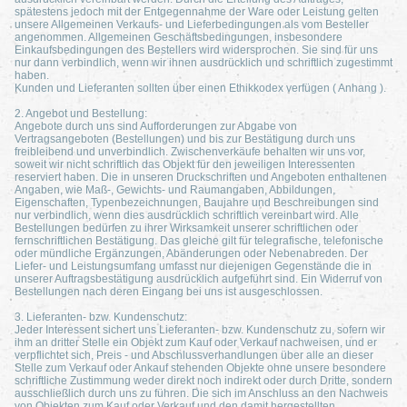
spätestens jedoch mit der Entgegennahme der Ware oder Leistung gelten
unsere Allgemeinen Verkaufs- und Lieferbedingungen als vom Besteller
angenommen. Allgemeinen Geschäftsbedingungen, insbesondere
Einkaufsbedingungen des Bestellers wird widersprochen. Sie sind für uns
nur dann verbindlich, wenn wir ihnen ausdrücklich und schriftlich zugestimmt
haben.
Kunden und Lieferanten sollten über einen Ethikkodex verfügen ( Anhang ).
2. Angebot und Bestellung:
Angebote durch uns sind Aufforderungen zur Abgabe von
Vertragsangeboten (Bestellungen) und bis zur Bestätigung durch uns
freibleibend und unverbindlich. Zwischenverkäufe behalten wir uns vor,
soweit wir nicht schriftlich das Objekt für den jeweiligen Interessenten
reserviert haben. Die in unseren Druckschriften und Angeboten enthaltenen
Angaben, wie Maß-, Gewichts- und Raumangaben, Abbildungen,
Eigenschaften, Typenbezeichnungen, Baujahre und Beschreibungen sind
nur verbindlich, wenn dies ausdrücklich schriftlich vereinbart wird. Alle
Bestellungen bedürfen zu ihrer Wirksamkeit unserer schriftlichen oder
fernschriftlichen Bestätigung. Das gleiche gilt für telegrafische, telefonische
oder mündliche Ergänzungen, Abänderungen oder Nebenabreden. Der
Liefer- und Leistungsumfang umfasst nur diejenigen Gegenstände die in
unserer Auftragsbestätigung ausdrücklich aufgeführt sind. Ein Widerruf von
Bestellungen nach deren Eingang bei uns ist ausgeschlossen.
3. Lieferanten- bzw. Kundenschutz:
Jeder Interessent sichert uns Lieferanten- bzw. Kundenschutz zu, sofern wir
ihm an dritter Stelle ein Objekt zum Kauf oder Verkauf nachweisen, und er
verpflichtet sich, Preis - und Abschlussverhandlungen über alle an dieser
Stelle zum Verkauf oder Ankauf stehenden Objekte ohne unsere besondere
schriftliche Zustimmung weder direkt noch indirekt oder durch Dritte, sondern
ausschließlich durch uns zu führen. Die sich im Anschluss an den Nachweis
von Objekten zum Kauf oder Verkauf und den damit hergestellten