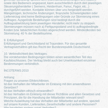
sowie des Bedieners angepasst, kann ausschließlich durch den jeweiligen
Steuerungshersteller ( Siemens, Heidenhain, Fanuc, Fagor, etc...)
durchgeführt werden. Kontakte können über uns hergestellt werden.
Mängelrügen, technische Änderungen, finanzielle Schwierigkeiten oder
Lieferverzug sind keine Bedingungen oder Gründe zur Stornierung eines
Auftrages. Ausgelöste Bestellungen sind bedingt durch die
Auftragsabwicklung beim jeweiligen Hersteller, nicht mehr zu stoppen.
Stornierungen müssen nach a) Fertigungsstand und b) auftragsbedingte
Kosten bzw. tatsächlichen Kosten abgerechnet werden. Mindestkosten bei
Stornierung: 40 % der Bestellsumme.
9. Erfüllungsort:
Erfüllungsort und Gerichtsstand ist Traunstein. Für das gesamte
Vertragsverhältnis gilt das Recht der Bundesrepublik Deutschland.
10. Verbindlichkeit des Vertrages:
Die vorstehenden Bedingungen bilden einen wesentlichen Teil des
Kaufabschlusses. Der Vertrag bleibt auch bei Unwirksamkeit einzelner
Bestimmungen verbindlich.
INCOTERMS 2010
Anhang:
Fragen zu unseren Ethikrichtlinien.
Ist das Verhalten der Mitarbeiter im Einklang mit den anwendbaren
Gesetzen?
Ist das Verhalten ethisch einwandfrei?
Ist das Verhalten im Einklang mit dieser Richtlinie und allen Gesetzen und
Prinzipien, die für die Handlung der Mitarbeiter relevant sind?
Welche Auswirkung hat das Verhalten der Mitarbeiter auf andere, speziell
auf unsere Kunden, Lieferanten, Gesellschafter und andere Personen?
Wie beurteilen andere unser Verhalten?