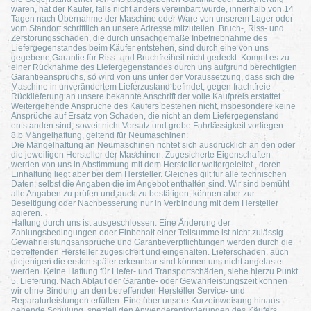
waren, hat der Käufer, falls nicht anders vereinbart wurde, innerhalb von 14
Tagen nach Übernahme der Maschine oder Ware von unserem Lager oder
vom Standort schriftlich an unsere Adresse mitzuteilen. Bruch-, Riss- und
Zerstörungsschäden, die durch unsachgemäße Inbetriebnahme des
Liefergegenstandes beim Käufer entstehen, sind durch eine von uns
gegebene Garantie für Riss- und Bruchfreiheit nicht gedeckt. Kommt es zu
einer Rücknahme des Liefergegenstandes durch uns aufgrund berechtigten
Garantieanspruchs, so wird von uns unter der Voraussetzung, dass sich die
Maschine in unverändertem Lieferzustand befindet, gegen frachtfreie
Rücklieferung an unsere bekannte Anschrift der volle Kaufpreis erstattet.
Weitergehende Ansprüche des Käufers bestehen nicht, insbesondere keine
Ansprüche auf Ersatz von Schaden, die nicht an dem Liefergegenstand
entstanden sind, soweit nicht Vorsatz und grobe Fahrlässigkeit vorliegen.
8.b Mängelhaftung, geltend für Neumaschinen:
Die Mängelhaftung an Neumaschinen richtet sich ausdrücklich an den oder
die jeweiligen Hersteller der Maschinen. Zugesicherte Eigenschaften
werden von uns in Abstimmung mit dem Hersteller weitergeleitet , deren
Einhaltung liegt aber bei dem Hersteller. Gleiches gilt für alle technischen
Daten, selbst die Angaben die im Angebot enthalten sind. Wir sind bemüht
alle Angaben zu prüfen und auch zu bestätigen, können aber zur
Beseitigung oder Nachbesserung nur in Verbindung mit dem Hersteller
agieren.
Haftung durch uns ist ausgeschlossen. Eine Änderung der
Zahlungsbedingungen oder Einbehalt einer Teilsumme ist nicht zulässig.
Gewährleistungsansprüche und Garantieverpflichtungen werden durch die
betreffenden Hersteller zugesichert und eingehalten. Lieferschäden, auch
diejenigen die ersten später erkennbar sind können uns nicht angelastet
werden. Keine Haftung für Liefer- und Transportschäden, siehe hierzu Punkt
5. Lieferung. Nach Ablauf der Garantie- oder Gewährleistungszeit können
wir ohne Bindung an den betreffenden Hersteller Service- und
Reparaturleistungen erfüllen. Eine über unsere Kurzeinweisung hinaus
gehende Schulung, speziell den Anwenderanforderungen des Käufers