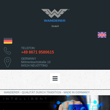
GmbH
TELEFON:
+49 8671 9580615
GERMANY
Möhrenbachstraße 10
84524 NEUÖTTING
WANDERER - QUALITÄT DURCH TRADITION - MADE IN GERMANY!