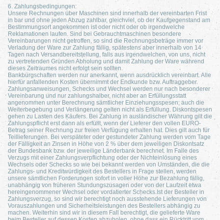
6. Zahlungsbedingungen:
Unsere Rechnungen über Maschinen sind innerhalb der vereinbarten Frist
in bar und ohne jeden Abzug zahlbar, gleichviel, ob der Kaufgegenstand am
Bestimmungsort angekommen ist oder nicht oder ob irgendwelche
Reklamationen laufen. Sind bei Gebrauchtmaschinen besondere
Vereinbarungen nicht getroffen, so sind die Rechnungsbeträge immer vor
Verladung der Ware zur Zahlung fällig, spätestens aber innerhalb von 14
Tagen nach Versandbereitstellung, falls aus irgendwelchen, von uns, nicht
zu vertretenden Gründen Abholung und damit Zahlung der Ware während
dieses Zeitraumes nicht erfolgt sein sollten.
Bankbürgschaften werden nur anerkannt, wenn ausdrücklich vereinbart. Alle
hierfür anfallenden Kosten übernimmt der Endkunde bzw. Auftraggeber.
Zahlungsanweisungen, Schecks und Wechsel werden nur nach besonderer
Vereinbarung und nur zahlungshalber, nicht aber an Erfüllungsstatt
angenommen unter Berechnung sämtlicher Einziehungsspesen; auch die
Weiterbegebung und Verlängerung gelten nicht als Erfüllung. Diskontspesen
gehen zu Lasten des Käufers. Bei Zahlung in ausländischer Währung gilt die
Zahlungspflicht erst dann als erfüllt, wenn der Lieferer den vollen EURO-
Betrag seiner Rechnung zur freien Verfügung erhalten hat. Dies gilt auch für
Teillieferungen. Bei verspäteter oder gestundeter Zahlung werden vom Tage
der Fälligkeit an Zinsen in Höhe von 2 % über dem jeweiligen Diskontsatz
der Bundesbank bzw. der jeweilige Länderbank berechnet. Im Falle des
Verzugs mit einer Zahlungsverpflichtung oder der Nichteinlösung eines
Wechsels oder Schecks so wie bei bekannt werden von Umständen, die die
Zahlungs- und Kreditwürdigkeit des Bestellers in Frage stellen, werden
unsere sämtlichen Forderungen sofort in voller Höhe zur Bezahlung fällig,
unabhängig von früheren Stundungszusagen oder von der Laufzeit etwa
hereingenommener Wechsel oder vordatierter Schecks.Ist der Besteller in
Zahlungsverzug, so sind wir berechtigt noch ausstehende Lieferungen von
Vorauszahlungen und Sicherheitsleistungen des Bestellers abhängig zu
machen. Weiterhin sind wir in diesem Fall berechtigt, die gelieferte Ware
beim Besteller auf dessen Kosten abzuholen, ohne dass ein Rücktritt vom