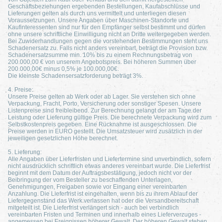
Geschäftsbeziehungen ergebenden Bestellungen, Kaufabschlüsse und
Lieferungen gelten als durch uns vermittelt und unterliegen diesen
Voraussetzungen. Unsere Angaben über Maschinen-Standorte und
Kaufinteressenten sind nur für den Empfänger selbst bestimmt und dürfen
ohne unsere schriftliche Einwilligung nicht an Dritte weitergegeben werden.
Bei Zuwiderhandlungen gegen die vorstehenden Bestimmungen steht uns
Schadenersatz zu. Falls nicht anders vereinbart, beträgt die Provision bzw.
Schadenersatzsumme min. 10% bis zu einem Rechnungsbetrag von
200.000,00 € von unserem Angebotspreis. Bei höheren Summen über
200.000,00€ minus 0,5% je 100.000,00€.
Die kleinste Schadensersatzforderung beträgt 3%.
4. Preise:
Unsere Preise gelten ab Werk oder ab Lager. Sie verstehen sich ohne
Verpackung, Fracht, Porto, Versicherung oder sonstiger Spesen. Unsere
Listenpreise sind freibleibend. Zur Berechnung gelangt der am Tage der
Leistung oder Lieferung gültige Preis. Die berechnete Verpackung wird zum
Selbstkostenpreis gegeben. Eine Rücknahme ist ausgeschlossen. Die
Preise werden in EURO gestellt. Die Umsatzsteuer wird zusätzlich in der
jeweiligen gesetzlichen Höhe berechnet.
5. Lieferung:
Alle Angaben über Lieferfristen und Liefertermine sind unverbindlich, sofern
nicht ausdrücklich schriftlich etwas anderes vereinbart wurde. Die Lieferfrist
beginnt mit dem Datum der Auftragsbestätigung, jedoch nicht vor der
Beibringung der vom Besteller zu beschaffenden Unterlagen,
Genehmigungen, Freigaben sowie vor Eingang einer vereinbarten
Anzahlung. Die Lieferfrist ist eingehalten, wenn bis zu ihrem Ablauf der
Liefergegenstand das Werk verlassen hat oder die Versandbereitschaft
mitgeteilt ist. Die Lieferfrist verlängert sich - auch bei verbindlich
vereinbarten Fristen und Terminen und innerhalb eines Lieferverzuges -
angemessen bei Ereignissen höherer Gewalt. Der höheren Gewalt stehen