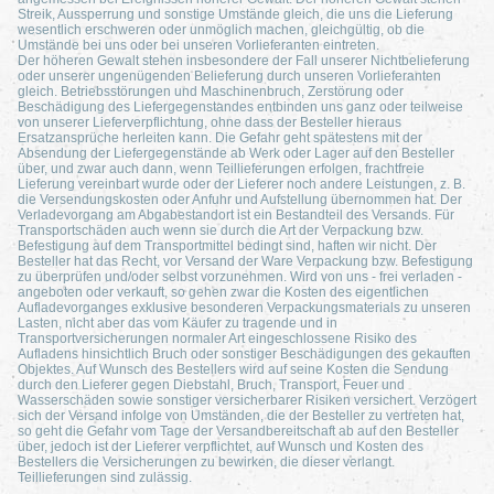
Streik, Aussperrung und sonstige Umstände gleich, die uns die Lieferung
wesentlich erschweren oder unmöglich machen, gleichgültig, ob die
Umstände bei uns oder bei unseren Vorlieferanten eintreten.
Der höheren Gewalt stehen insbesondere der Fall unserer Nichtbelieferung
oder unserer ungenügenden Belieferung durch unseren Vorlieferanten
gleich. Betriebsstörungen und Maschinenbruch, Zerstörung oder
Beschädigung des Liefergegenstandes entbinden uns ganz oder teilweise
von unserer Lieferverpflichtung, ohne dass der Besteller hieraus
Ersatzansprüche herleiten kann. Die Gefahr geht spätestens mit der
Absendung der Liefergegenstände ab Werk oder Lager auf den Besteller
über, und zwar auch dann, wenn Teillieferungen erfolgen, frachtfreie
Lieferung vereinbart wurde oder der Lieferer noch andere Leistungen, z. B.
die Versendungskosten oder Anfuhr und Aufstellung übernommen hat. Der
Verladevorgang am Abgabestandort ist ein Bestandteil des Versands. Für
Transportschäden auch wenn sie durch die Art der Verpackung bzw.
Befestigung auf dem Transportmittel bedingt sind, haften wir nicht. Der
Besteller hat das Recht, vor Versand der Ware Verpackung bzw. Befestigung
zu überprüfen und/oder selbst vorzunehmen. Wird von uns - frei verladen -
angeboten oder verkauft, so gehen zwar die Kosten des eigentlichen
Aufladevorganges exklusive besonderen Verpackungsmaterials zu unseren
Lasten, nicht aber das vom Käufer zu tragende und in
Transportversicherungen normaler Art eingeschlossene Risiko des
Aufladens hinsichtlich Bruch oder sonstiger Beschädigungen des gekauften
Objektes. Auf Wunsch des Bestellers wird auf seine Kosten die Sendung
durch den Lieferer gegen Diebstahl, Bruch, Transport, Feuer und
Wasserschäden sowie sonstiger versicherbarer Risiken versichert. Verzögert
sich der Versand infolge von Umständen, die der Besteller zu vertreten hat,
so geht die Gefahr vom Tage der Versandbereitschaft ab auf den Besteller
über, jedoch ist der Lieferer verpflichtet, auf Wunsch und Kosten des
Bestellers die Versicherungen zu bewirken, die dieser verlangt.
Teillieferungen sind zulässig.