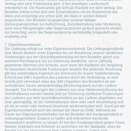
Vertrag oder eine Fristsetzung gem. § des jeweiligen Landesrecht
erforderlich ist. Die Rücknahme gilt nicht als Rücktritt von dem Vertrag. Der
Besteller erklärt schon jetzt sein Einverständnis mit der Rücknahme der
Ware und ermächtigt uns schon jetzt, die Ware in seinem Betrieb
wegzuholen. Der Besteller ist gegenüber unseren fälligen
Zahlungsansprüchen zur Aufrechnung, Zurückbehaltung oder Minderung,
auch wenn Mängelrügen oder Gegenansprüche geltend gemacht werden,
nur berechtigt, wenn die Gegenansprüche rechtskräftig festgestellt oder
unstreitig sind.
7. Eigentumsvorbehalt:
Die Lieferung erfolgt nur unter Eigentumsvorbehalt. Die Liefergegenstände
bzw. Waren bleiben unser Eigentum bis zur Bezahlung unserer sämtlichen
Forderungen aus der Geschäftsverbindung mit dem Besteller, gleich aus
welchem Rechtsgrund, bis zur Einlösung sämtlicher, uns in Zahlung
gegebener Wechsel und Schecks, auch wenn der Kaufpreis die Vergütung
für besonders bezeichnete Forderungen besteht. Bei laufender Rechnung
gilt das vorbehaltene Eigentum als Sicherung für unsere Saldoforderung.
Erlischt das (Mit-) Eigentum des Lieferers durch die Verbindung, so wird
bereits jetzt vereinbart, dass das (Mit-) Eigentum des Bestellers an der
einheitlichen Sache wertanteilmäßig (Rechnungswert) auf den Lieferer
übergeht. Die Forderungen des Lieferers aus einer Weiterveräußerung der
Vorbehaltsware werden bereits jetzt zur Sicherung sämtlicher Forderungen
des Lieferers aus dem Geschäftsverhältnis an den Lieferer abgetreten und
zwar gleichgültig, ob die Vorbehaltsware ohne oder nach Verarbeitung und
ob sie an einen oder mehrere Abnehmer weiterveräußert wird. Somit gilt der
Eigentumsvorbehalt auch bei Verkauf der Ware an Dritte. Während der
Dauer des Eigentumsvorbehaltes hat der Besteller den Kaufgegenstand in
ordnungsgemäßem Zustand zu halten und erforderlich werdende
Reparaturen ausführen zu lassen. Er hat den Kaufgegenstand gegen Feuer,
Wasser, Diebstahl und Einbruch zu versichern mit der Maßgabe, dass die
Rechte aus der Versicherung dem Lieferer zustehen. Sofern eine