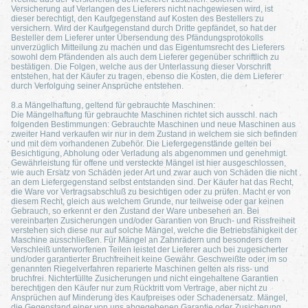
Versicherung auf Verlangen des Lieferers nicht nachgewiesen wird, ist
dieser berechtigt, den Kaufgegenstand auf Kosten des Bestellers zu
versichern. Wird der Kaufgegenstand durch Dritte gepfändet, so hat der
Besteller dem Lieferer unter Übersendung des Pfändungsprotokolls
unverzüglich Mitteilung zu machen und das Eigentumsrecht des Lieferers
sowohl dem Pfändenden als auch dem Lieferer gegenüber schriftlich zu
bestätigen. Die Folgen, welche aus der Unterlassung dieser Vorschrift
entstehen, hat der Käufer zu tragen, ebenso die Kosten, die dem Lieferer
durch Verfolgung seiner Ansprüche entstehen.
8.a Mängelhaftung, geltend für gebrauchte Maschinen:
Die Mängelhaftung für gebrauchte Maschinen richtet sich ausschl. nach
folgenden Bestimmungen: Gebrauchte Maschinen und neue Maschinen aus
zweiter Hand verkaufen wir nur in dem Zustand in welchem sie sich befinden
und mit dem vorhandenen Zubehör. Die Liefergegenstände gelten bei
Besichtigung, Abholung oder Verladung als abgenommen und genehmigt.
Gewährleistung für offene und versteckte Mängel ist hier ausgeschlossen,
wie auch Ersatz von Schäden jeder Art und zwar auch von Schäden die nicht
an dem Liefergegenstand selbst entstanden sind. Der Käufer hat das Recht,
die Ware vor Vertragsabschluß zu besichtigen oder zu prüfen. Macht er von
diesem Recht, gleich aus welchem Grunde, nur teilweise oder gar keinen
Gebrauch, so erkennt er den Zustand der Ware unbesehen an. Bei
vereinbarten Zusicherungen und/oder Garantien von Bruch- und Rissfreiheit
verstehen sich diese nur auf solche Mängel, welche die Betriebsfähigkeit der
Maschine ausschließen. Für Mängel an Zahnrädern und besonders dem
Verschleiß unterworfenen Teilen leistet der Lieferer auch bei zugesicherter
und/oder garantierter Bruchfreiheit keine Gewähr. Geschweißte oder im so
genannten Riegelverfahren reparierte Maschinen gelten als riss- und
bruchfrei. Nichterfüllte Zusicherungen und nicht eingehaltene Garantien
berechtigen den Käufer nur zum Rücktritt vom Vertrage, aber nicht zu
Ansprüchen auf Minderung des Kaufpreises oder Schadenersatz. Mängel,
die Gegenstand einer von uns abgegebenen Garantie oder Zusicherung