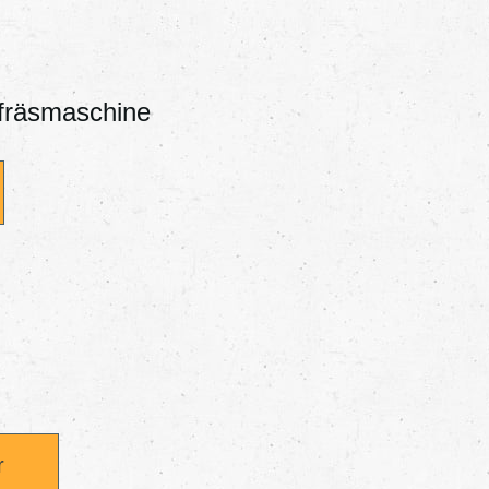
fräsmaschine
r