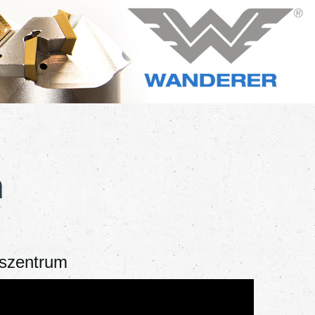
n
szentrum