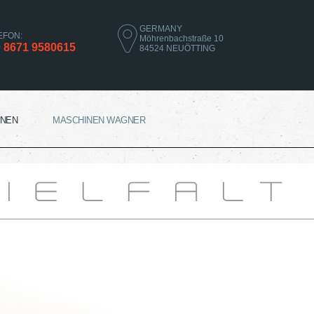
GERMANY
EFON:
Möhrenbachstraße 10
 8671 9580615
84524 NEUÖTTING
NEN
MASCHINEN WAGNER