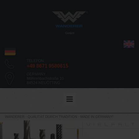
GmbH
TELEFON:
+49 8671 9580615
GERMANY
Möhrenbachstraße 10
84524 NEUÖTTING
WANDERER - QUALITÄT DURCH TRADITION - MADE IN GERMANY!