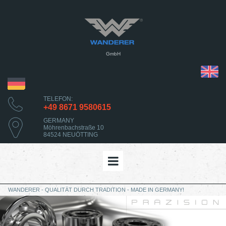
GmbH
TELEFON:
+49 8671 9580615
GERMANY
Möhrenbachstraße 10
84524 NEUÖTTING
WANDERER - QUALITÄT DURCH TRADITION - MADE IN GERMANY!