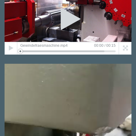
Gewindefraesmaschine.mp4
00:00
/
00:15
Video
Player